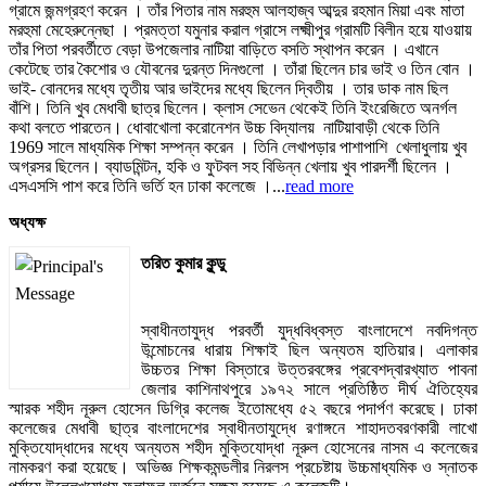
গ্রামে জন্মগ্রহণ করেন । তাঁর পিতার নাম মরহুম আলহাজ্ব আব্দুর রহমান মিয়া এবং মাতা
মরহুমা মেহেরুন্নেছা । প্রমত্তা যমুনার করাল গ্রাসে লক্ষ্মীপুর গ্রামটি বিলীন হয়ে যাওয়ায়
তাঁর পিতা পরবর্তীতে বেড়া উপজেলার নাটিয়া বাড়িতে বসতি স্থাপন করেন । এখানে
কেটেছে তার কৈশোর ও যৌবনের দুরন্ত দিনগুলো । তাঁরা ছিলেন চার ভাই ও তিন বোন ।
ভাই- বোনদের মধ্যে তৃতীয় আর ভাইদের মধ্যে ছিলেন দ্বিতীয় । তার ডাক নাম ছিল
বাঁশি। তিনি খুব মেধাবী ছাত্র ছিলেন। ক্লাস সেভেন থেকেই তিনি ইংরেজিতে অনর্গল
কথা বলতে পারতেন। ধোবাখোলা করোনেশন উচ্চ বিদ্যালয় নাটিয়াবাড়ী থেকে তিনি
1969 সালে মাধ্যমিক শিক্ষা সম্পন্ন করেন । তিনি লেখাপড়ার পাশাপাশি খেলাধুলায় খুব
অগ্রসর ছিলেন। ব্যাডমিন্টন, হকি ও ফুটবল সহ বিভিন্ন খেলায় খুব পারদর্শী ছিলেন ।
এসএসসি পাশ করে তিনি ভর্তি হন ঢাকা কলেজে ।...
read more
অধ্যক্ষ
তরিত কুমার কুন্ডু
স্বাধীনতাযুদ্ধ পরবর্তী যুদ্ধবিধ্বস্ত বাংলাদেশে নবদিগন্ত
উন্মোচনের ধারায় শিক্ষাই ছিল অন্যতম হাতিয়ার। এলাকার
উচ্চতর শিক্ষা বিস্তারে উত্তরবঙ্গের প্রবেশদ্বারখ্যাত পাবনা
জেলার কাশিনাথপুরে ১৯৭২ সালে প্রতিষ্ঠিত দীর্ঘ ঐতিহ্যের
স্মারক শহীদ নূরুল হোসেন ডিগ্রি কলেজ ইতোমধ্যে ৫২ বছরে পদার্পণ করেছে। ঢাকা
কলেজের মেধাবী ছা্ত্র বাংলাদেশের স্বাধীনতাযুদ্ধে রণাঙ্গনে শাহাদতবরণকারী লাখো
মুক্তিযোদ্ধাদের মধ্যে অন্যতম শহীদ মুক্তিযোদ্ধা নূরুল হোসেনের নাসম এ কলেজের
নামকরণ করা হয়েছে। অভিজ্ঞ শিক্ষকমন্ডলীর নিরলস প্রচেষ্টায় উচ্চমাধ্যমিক ও স্নাতক