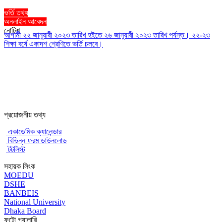
ভর্তি তথ্য
অনলাইন আবেদন
নোটিশ
আগামী ২২ জানুয়ারী ২০২৩ তারিখ হইতে ২৬ জানুয়ারী ২০২৩ তারিখ পর্যন্ত। ২২-২৩
শিক্ষা বর্ষে একাদশ শ্রেণিতে ভর্তি চলবে।
প্রয়োজনীয় তথ্য
একাডেমিক ক্যালেন্ডার
বিভিন্ন ফরম ডাউনলোড
টটলিস্ট
সহায়ক লিংক
MOEDU
DSHE
BANBEIS
National University
Dhaka Board
ফটো গ্যালারি