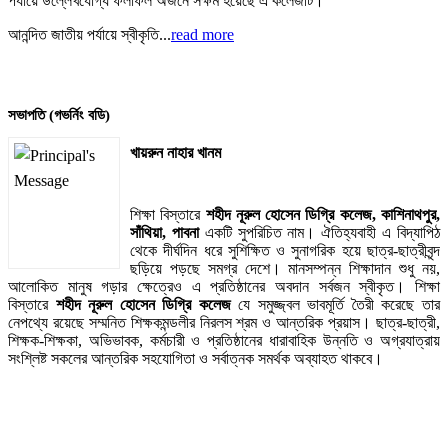
পর্যায়ে উল্লেখযোগ্য ফলাফল অর্জনে সক্ষম হয়েছে এ কলেজটি।
আনন্দিত জাতীয় পর্যায়ে স্বীকৃতি...
read more
সভাপতি (গভর্নিং বডি)
খায়রুন নাহার খানম
শিক্ষা বিস্তারে
শহীদ নূরুল হোসেন ডিগ্রি কলেজ,
কাশিনাথপুর,
সাঁথিয়া, পাবনা
একটি সুপরিচিত নাম। ঐতিহ্যবাহী এ বিদ্যাপিঠ
থেকে দীর্ঘদিন ধরে সুশিক্ষিত ও সুনাগরিক হয়ে ছাত্র-ছাত্রীবৃন্দ
ছড়িয়ে পড়ছে সমগ্র দেশে। মানসম্পন্ন শিক্ষাদান শুধু নয়,
আলোকিত মানুষ গড়ার ক্ষেত্রেও এ প্রতিষ্ঠানের অবদান সর্বজন স্বীকৃত। শিক্ষা
বিস্তারে
শহীদ নূরুল হোসেন ডিগ্রি কলেজ
যে সমুজ্জ্বল ভাবমূর্তি তৈরী করেছে তার
নেপথ্যে রয়েছে সম্মনিত শিক্ষকমন্ডলীর নিরলস শ্রম ও আন্তরিক প্রয়াস। ছাত্র-ছাত্রী,
শিক্ষক-শিক্ষকা, অভিভাবক, কর্মচারী ও প্রতিষ্ঠানের ধারাবাহিক উন্নতি ও অগ্রযাত্রায়
সংশ্লিষ্ট সকলের আন্তরিক সহযোগিতা ও সর্বাত্নক সমর্থক অব্যাহত থাকবে।