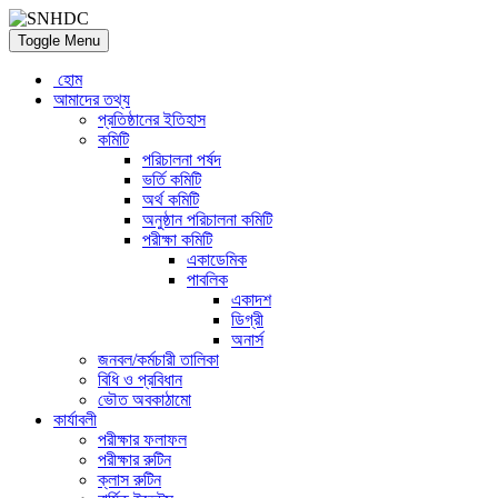
Toggle Menu
হোম
আমাদের তথ্য
প্রতিষ্ঠানের ইতিহাস
কমিটি
পরিচালনা পর্ষদ
ভর্তি কমিটি
অর্থ কমিটি
অনুষ্ঠান পরিচালনা কমিটি
পরীক্ষা কমিটি
একাডেমিক
পাবলিক
একাদশ
ডিগ্রী
অনার্স
জনবল/কর্মচারী তালিকা
বিধি ও প্রবিধান
ভৌত অবকাঠামো
কার্যাবলী
পরীক্ষার ফলাফল
পরীক্ষার রুটিন
ক্লাস রুটিন